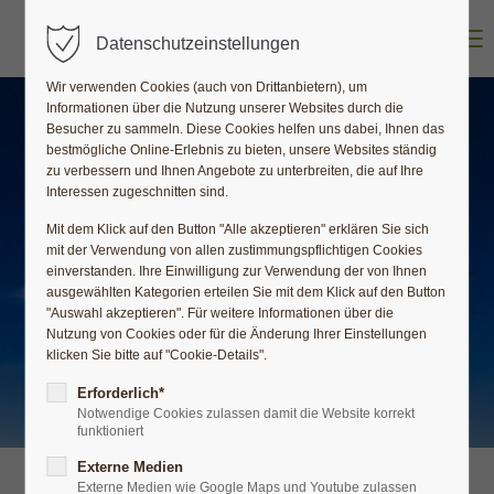
Der Eintrag "offcanvas-col1" existiert leider nicht.
Menu
Datenschutzeinstellungen
Der Eintrag "offcanvas-col2" existiert leider nicht.
Wir verwenden Cookies (auch von Drittanbietern), um
Informationen über die Nutzung unserer Websites durch die
Besucher zu sammeln. Diese Cookies helfen uns dabei, Ihnen das
bestmögliche Online-Erlebnis zu bieten, unsere Websites ständig
Der Eintrag "offcanvas-col3" existiert leider nicht.
zu verbessern und Ihnen Angebote zu unterbreiten, die auf Ihre
Interessen zugeschnitten sind.
Mit dem Klick auf den Button "Alle akzeptieren" erklären Sie sich
Der Eintrag "offcanvas-col4" existiert leider nicht.
mit der Verwendung von allen zustimmungspflichtigen Cookies
einverstanden. Ihre Einwilligung zur Verwendung der von Ihnen
ausgewählten Kategorien erteilen Sie mit dem Klick auf den Button
"Auswahl akzeptieren". Für weitere Informationen über die
Nutzung von Cookies oder für die Änderung Ihrer Einstellungen
klicken Sie bitte auf "Cookie-Details".
Erforderlich*
Notwendige Cookies zulassen damit die Website korrekt
funktioniert
Externe Medien
Externe Medien wie Google Maps und Youtube zulassen